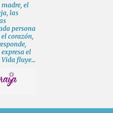
a madre, el
ja, las
las
cada persona
el corazón,
responde,
 expresa el
Vida fluye...