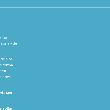
 fue
ersona y de
 de alta
de forma
é en
aciones
ente con
arrollar